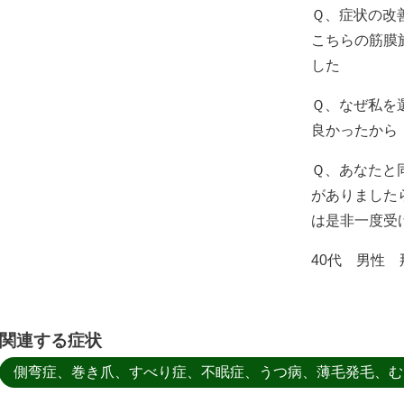
Ｑ、症状の改
こちらの筋膜
した
Ｑ、なぜ私を
良かったから
Ｑ、あなたと
がありました
は是非一度受
40代 男性
関連する症状
側弯症、巻き爪、すべり症、不眠症、うつ病、薄毛発毛、む