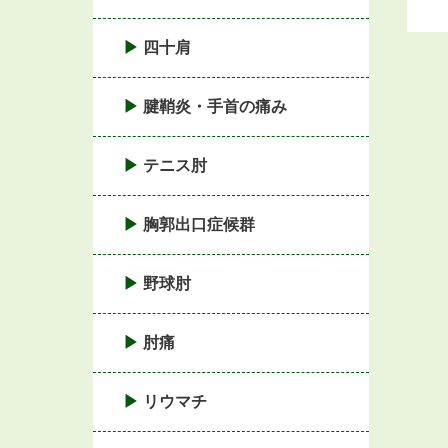
四十肩
腱鞘炎・手首の痛み
テニス肘
胸郭出口症候群
野球肘
肘痛
リウマチ