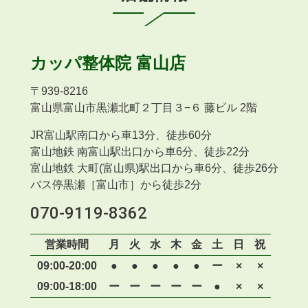
カッパ整体院
富山店
〒
939-8216
富山県富山市黒瀬北町２丁目３−６ 藤ビル 2階
JR富山駅南口から車13分、徒歩60分
富山地鉄 南富山駅出口から車6分、徒歩22分
富山地鉄 大町(富山県)駅出口から車6分、徒歩26分
バス停黒瀬［富山市］から徒歩2分
070-9119-8362
営業時間
月
火
水
木
金
土
日
祝
09:00-20:00
●
●
●
●
●
ー
×
×
09:00-18:00
ー
ー
ー
ー
ー
●
×
×