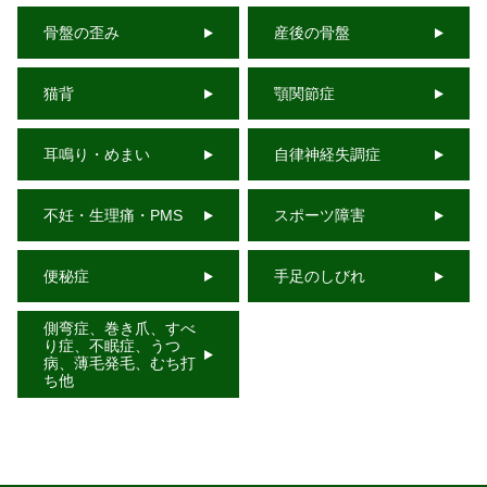
骨盤の歪み
産後の骨盤
猫背
顎関節症
耳鳴り・めまい
自律神経失調症
不妊・生理痛・PMS
スポーツ障害
便秘症
手足のしびれ
側弯症、巻き爪、すべ
り症、不眠症、うつ
病、薄毛発毛、むち打
ち他