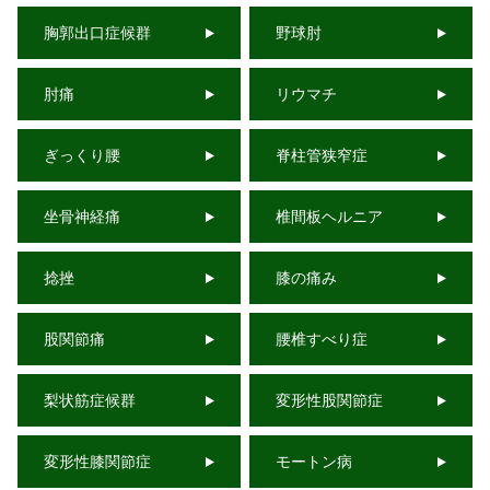
胸郭出口症候群
野球肘
肘痛
リウマチ
ぎっくり腰
脊柱管狭窄症
坐骨神経痛
椎間板ヘルニア
捻挫
膝の痛み
股関節痛
腰椎すべり症
梨状筋症候群
変形性股関節症
変形性膝関節症
モートン病