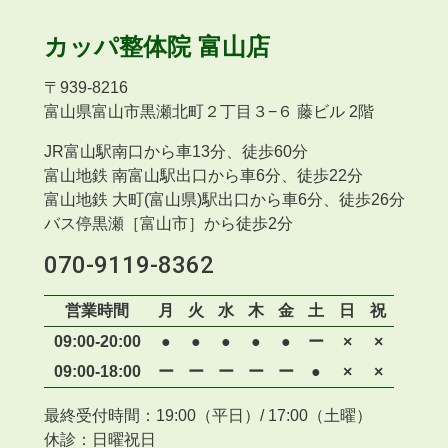
カッパ整体院
富山店
〒
939-8216
富山県富山市黒瀬北町２丁目３−６ 藤ビル 2階
JR富山駅南口から車13分、徒歩60分
富山地鉄 南富山駅出口から車6分、徒歩22分
富山地鉄 大町(富山県)駅出口から車6分、徒歩26分
バス停黒瀬［富山市］から徒歩2分
070-9119-8362
営業時間
月
火
水
木
金
土
日
祝
09:00-20:00
●
●
●
●
●
ー
×
×
09:00-18:00
ー
ー
ー
ー
ー
●
×
×
最終受付時間：19:00（平日）/ 17:00（土曜）
休診：日曜祝日