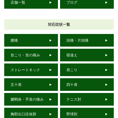
店舗一覧
ブログ
対応症状一覧
腰痛
頭痛・片頭痛
首こり・首の痛み
寝違え
ストレートネック
肩こり
五十肩
四十肩
腱鞘炎・手首の痛み
テニス肘
胸郭出口症候群
野球肘