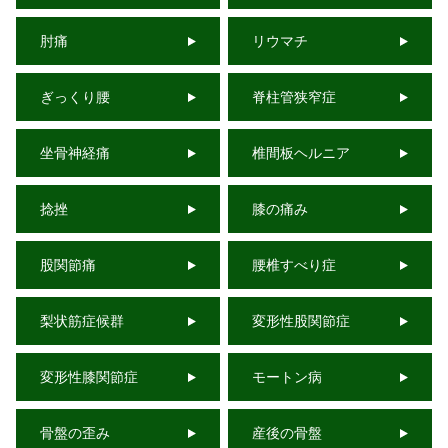
肘痛
リウマチ
ぎっくり腰
脊柱管狭窄症
坐骨神経痛
椎間板ヘルニア
捻挫
膝の痛み
股関節痛
腰椎すべり症
梨状筋症候群
変形性股関節症
変形性膝関節症
モートン病
骨盤の歪み
産後の骨盤