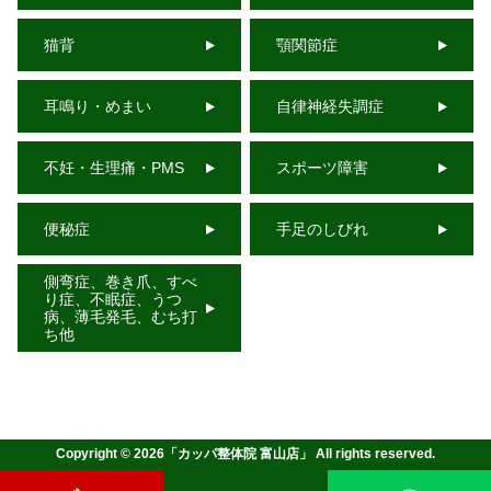
猫背
顎関節症
耳鳴り・めまい
自律神経失調症
不妊・生理痛・PMS
スポーツ障害
便秘症
手足のしびれ
側弯症、巻き爪、すべ
り症、不眠症、うつ
病、薄毛発毛、むち打
ち他
Copyright ©
2026
「
カッパ整体院 富山店
」 All rights reserved.