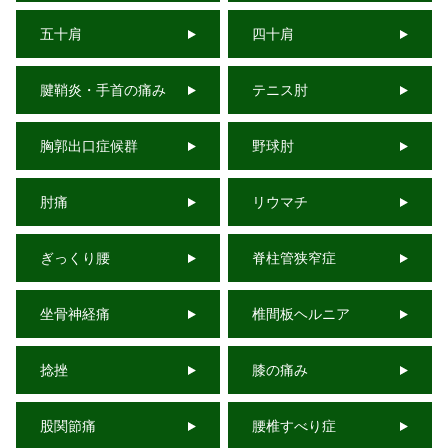
五十肩
四十肩
腱鞘炎・手首の痛み
テニス肘
胸郭出口症候群
野球肘
肘痛
リウマチ
ぎっくり腰
脊柱管狭窄症
坐骨神経痛
椎間板ヘルニア
捻挫
膝の痛み
股関節痛
腰椎すべり症