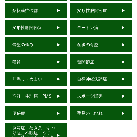
梨状筋症候群
変形性股関節症
変形性膝関節症
モートン病
骨盤の歪み
産後の骨盤
猫背
顎関節症
耳鳴り・めまい
自律神経失調症
不妊・生理痛・PMS
スポーツ障害
便秘症
手足のしびれ
側弯症、巻き爪、すべ
り症、不眠症、うつ